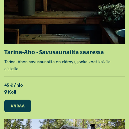
Tarina-Aho - Savusaunailta saaressa
Tarina-Ahon savusaunailta on elämys, jonka koet kaikilla
aisteilla
45 € / hlö
Koli
VARAA