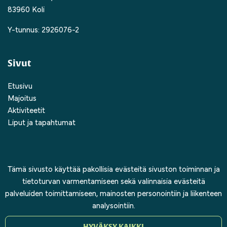
83960 Koli
Y-tunnus: 2926076-2
Sivut
Etusivu
Majoitus
Aktiviteetit
Liput ja tapahtumat
Info
Tämä sivusto käyttää pakollisia evästeitä sivuston toiminnan ja
Varaus- ja peruutusehdot
tietoturvan varmentamiseen sekä valinnaisia evästeitä
Maksutavat
palveluiden toimittamiseen, mainosten personointiin ja liikenteen
Tietosuojaseloste
analysointiin.
HYVÄKSY KAIKKI