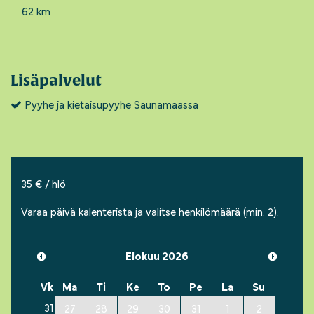
62 km
Lisäpalvelut
Pyyhe ja kietaisupyyhe Saunamaassa
35 € / hlö
Varaa päivä kalenterista ja valitse henkilömäärä (min. 2).
Elokuu 2026
Vk
Ma
Ti
Ke
To
Pe
La
Su
31
27
28
29
30
31
1
2