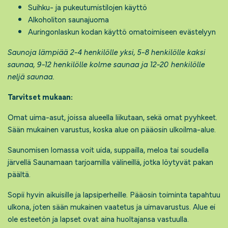
Suihku- ja pukeutumistilojen käyttö
Alkoholiton saunajuoma
Auringonlaskun kodan käyttö omatoimiseen evästelyyn
Saunoja lämpiää 2-4 henkilölle yksi, 5-8 henkilölle kaksi
saunaa, 9-12 henkilölle kolme saunaa ja 12-20 henkilölle
neljä saunaa.
Tarvitset mukaan:
Omat uima-asut, joissa alueella liikutaan, sekä omat pyyhkeet.
Sään mukainen varustus, koska alue on pääosin ulkoilma-alue.
Saunomisen lomassa voit uida, suppailla, meloa tai soudella
järvellä Saunamaan tarjoamilla välineillä, jotka löytyvät pakan
päältä.
Sopii hyvin aikuisille ja lapsiperheille. Pääosin toiminta tapahtuu
ulkona, joten sään mukainen vaatetus ja uimavarustus. Alue ei
ole esteetön ja lapset ovat aina huoltajansa vastuulla.