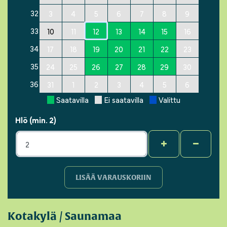
32
3
4
5
6
7
8
9
33
10
11
12
13
14
15
16
34
17
18
19
20
21
22
23
35
24
25
26
27
28
29
30
36
31
1
2
3
4
5
6
Saatavilla
Ei saatavilla
Valittu
Hlö (min. 2)
+
-
LISÄÄ VARAUSKORIIN
Kotakylä / Saunamaa