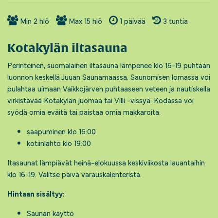
Min
2
hlö
Max
15
hlö
1
päivää
3 tuntia
Kotakylän iltasauna
Perinteinen, suomalainen iltasauna lämpenee klo 16-19 puhtaan
luonnon keskellä Juuan Saunamaassa. Saunomisen lomassa voi
pulahtaa uimaan Vaikkojärven puhtaaseen veteen ja nautiskella
virkistävää Kotakylän juomaa tai Villi -vissyä. Kodassa voi
syödä omia eväitä tai paistaa omia makkaroita.
saapuminen klo 16:00
kotiinlähtö klo 19:00
Itasaunat lämpiävät heinä-elokuussa keskiviikosta lauantaihin
klo 16-19. Valitse päivä varauskalenterista.
Hintaan sisältyy:
Saunan käyttö