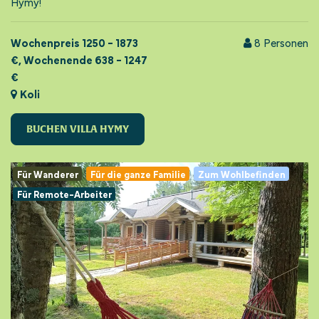
Hymy!
Wochenpreis 1250 - 1873
8
Personen
€, Wochenende 638 - 1247
€
Koli
BUCHEN VILLA HYMY
Für Wanderer
Für die ganze Familie
Zum Wohlbefinden
Für Remote-Arbeiter