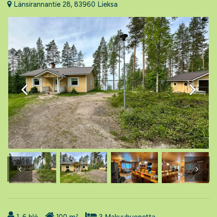
Länsirannantie 28, 83960 Lieksa
1-6
hlö
100
m²
3
Makuuhuonetta