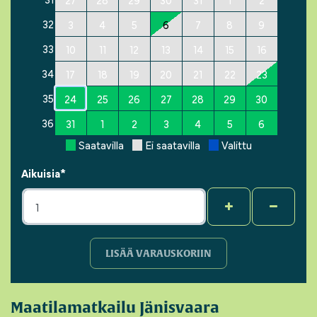
32
3
4
5
6
7
8
9
33
10
11
12
13
14
15
16
34
17
18
19
20
21
22
23
35
24
25
26
27
28
29
30
36
31
1
2
3
4
5
6
Saatavilla
Ei saatavilla
Valittu
Aikuisia*
+
-
LISÄÄ VARAUSKORIIN
Maatilamatkailu Jänisvaara