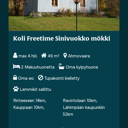
Koli Freetime Sinivuokko mökki
max 4 hlö
49 m²
Ahmovaara
max 4 hlö
49 m²
Ahmovaara
2 Makuuhuonetta
Oma kylpyhuone
2 Makuuhuonetta
Oma kylpyhuone
Oma wc
Tupakointi kielletty
Oma wc
Tupakointi kielletty
Lemmikit sallittu
Lemmikit sallittu
Rinteeseen 14km, Ravintolaan 10km, Kauppaan 10km, Lähim
Rinteeseen 14km,
Ravintolaan 10km,
Kauppaan 10km,
Lähimpään kaupunkiin
52km