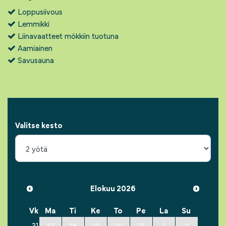
Loppusiivous
Lemmikki
Liinavaatteet mökkiin tuotuna
Aamiainen
Savusauna
Valitse kesto
Elokuu 2026
Vk
Ma
Ti
Ke
To
Pe
La
Su
31
27
28
29
30
31
1
2