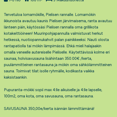
Tervetuloa lomamökille, Pielisen rannalle. Lomamökin
ikkunoista avautuu kaunis Pielisen järvimaisema, ranta avautuu
länteen päin, käytössäsi Pielisen rannalla oma grillikota
kotakeittiöineen! Muurinpohjapannulla valmistuvat herkut
hetkessä, nuotiopannukahvit palan painikkeeksi. Nauti olosta
rantapatiolla tai mökin lämpimässä. Ehkä mieli halajaakin
omalla veneelle autereiselle Pieliselle. Käytettävissä kolme eri
saunaa, holvisavusauna lisähintaan 350.00€ /kerta,
puulämmitteinen rantasauna ja mökin oma sähkölämmitteinen
sauna. Toimivat tilat isolle ryhmälle, kodikasta vaikka
kaksistaankin.
Pupuranta-mökki sopii max 4:lle aikuiselle ja 4:lle lapselle,
100m2, oma kota, oma savusauna, oma rantasauna.
SAVUSAUNA 350,00e/kerta isännän lämmittämänä!