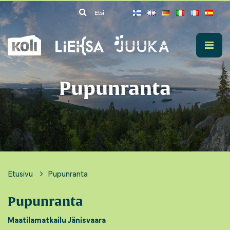
Siirry pääsisältöön
Etsi
Pupunranta
Etusivu
Pupunranta
Pupunranta
Maatilamatkailu Jänisvaara