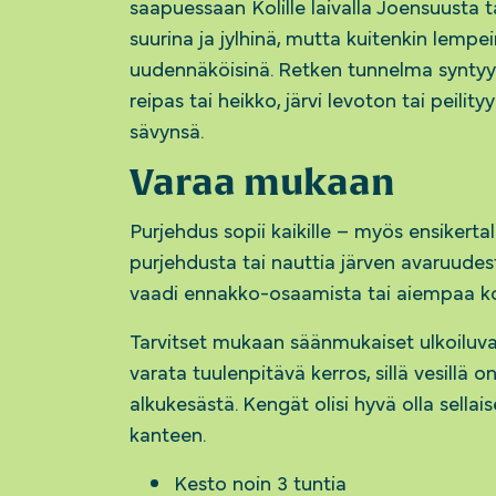
saapuessaan Kolille laivalla Joensuusta 
suurina ja jylhinä, mutta kuitenkin lempe
uudennäköisinä. Retken tunnelma syntyy tu
reipas tai heikko, järvi levoton tai peili
sävynsä.
Varaa mukaan
Purjehdus sopii kaikille – myös ensikertalai
purjehdusta tai nauttia järven avaruudesta
vaadi ennakko-osaamista tai aiempaa k
Tarvitset mukaan säänmukaiset ulkoiluva
varata tuulenpitävä kerros, sillä vesillä 
alkukesästä. Kengät olisi hyvä olla sellai
kanteen.
Kesto noin 3 tuntia