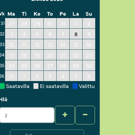
Ma
Ti
Ke
To
Pe
La
Su
Vk
27
28
29
30
31
1
2
31
3
4
5
6
7
8
9
32
10
11
12
13
14
15
16
33
17
18
19
20
21
22
23
34
24
25
26
27
28
29
30
35
31
1
2
3
4
5
6
36
Saatavilla
Ei saatavilla
Valittu
Hlö
+
-