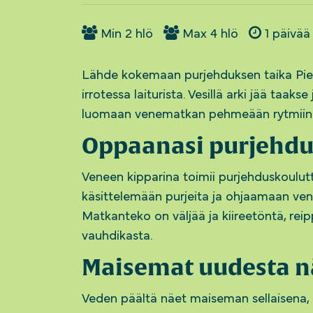
Min
2
hlö
Max
4
hlö
1
päivää
Lähde kokemaan purjehduksen taika Piel
irrotessa laiturista. Vesillä arki jää taak
luomaan venematkan pehmeään rytmiin
Oppaanasi purjehdu
Veneen kipparina toimii purjehduskoulut
käsittelemään purjeita ja ohjaamaan ven
Matkanteko on väljää ja kiireetöntä, rei
vauhdikasta.
Maisemat uudesta 
Veden päältä näet maiseman sellaisena, 