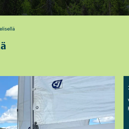
lisellä
lä