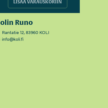
LISÄÄ VARAUSKORIIN
olin Runo
Rantatie 12, 83960 KOLI
info@koli.fi