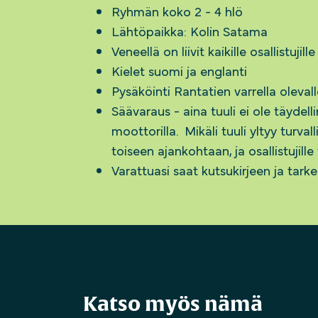
Ryhmän koko 2 - 4 hlö
Lähtöpaikka: Kolin Satama
Veneellä on liivit kaikille osallistujille
Kielet suomi ja englanti
Pysäköinti Rantatien varrella olevall
Säävaraus - aina tuuli ei ole täydelli
moottorilla. Mikäli tuuli yltyy turval
toiseen ajankohtaan, ja osallistujil
Varattuasi saat kutsukirjeen ja tar
Katso myös nämä