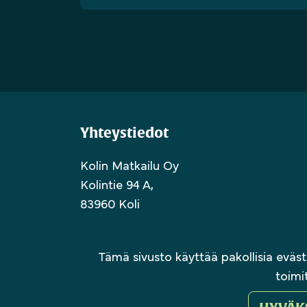
Yhteystiedot
Kolin Matkailu Oy
Kolintie 94 A,
83960 Koli
Y-tunnus: 2926076-2
Tämä sivusto käyttää pakollisia eväst
toimi
© Kolin M