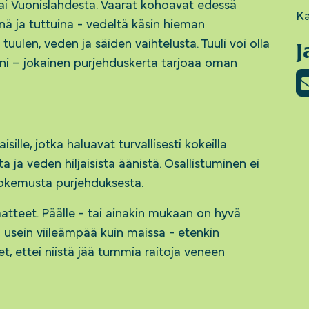
tai Vuonislahdesta. Vaarat kohoavat edessä
Ka
inä ja tuttuina - vedeltä käsin hieman
ulen, veden ja säiden vaihtelusta. Tuuli voi olla
J
tyyni – jokainen purjehduskerta tarjoaa oman
sille, jotka haluavat turvallisesti kokeilla
 ja veden hiljaisista äänistä. Osallistuminen ei
okemusta purjehduksesta.
atteet. Päälle - tai ainakin mukaan on hyvä
on usein viileämpää kuin maissa - etenkin
set, ettei niistä jää tummia raitoja veneen