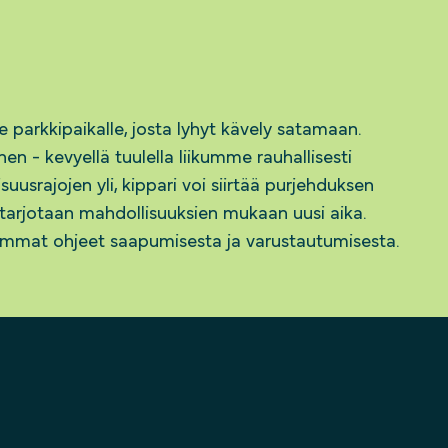
e parkkipaikalle, josta lyhyt kävely satamaan.
nen - kevyellä tuulella liikumme rauhallisesti
lisuusrajojen yli, kippari voi siirtää purjehduksen
le tarjotaan mahdollisuuksien mukaan uusi aika.
kemmat ohjeet saapumisesta ja varustautumisesta.