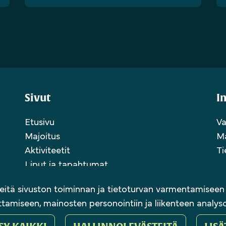
Sivut
I
Etusivu
Va
Majoitus
M
Aktiviteetit
Ti
Liput ja tapahtumat
eitä sivuston toiminnan ja tietoturvan varmentamiseen 
ttamiseen, mainosten personointiin ja liikenteen analysoi
atkailu Oy 2025 | Sivusto:
atFlow
.