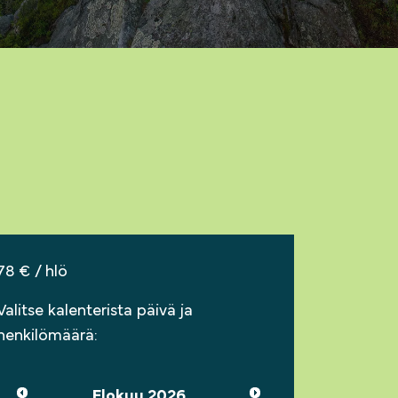
78 € / hlö
Valitse kalenterista päivä ja
henkilömäärä:
Elokuu 2026