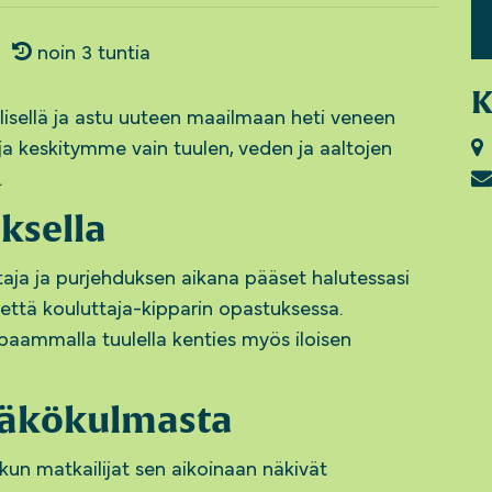
noin 3 tuntia
K
isellä ja astu uuteen maailmaan heti veneen
se ja keskitymme vain tuulen, veden ja aaltojen
.
ksella
taja ja purjehduksen aikana pääset halutessasi
että kouluttaja-kipparin opastuksessa.
ppaammalla tuulella kenties myös iloisen
näkökulmasta
kun matkailijat sen aikoinaan näkivät