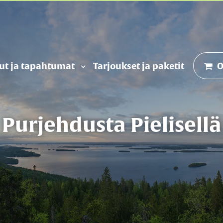
put ja tapahtumat
Tarjoukset ja paketit
O
Purjehdusta Pielisellä