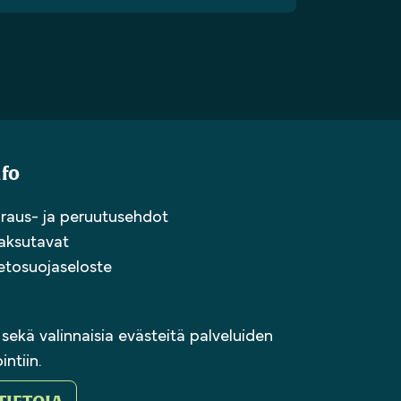
nfo
raus- ja peruutusehdot
aksutavat
etosuojaseloste
sekä valinnaisia evästeitä palveluiden
ntiin.