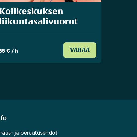
Kolikeskuksen
liikuntasalivuorot
35 € / h
VARAA
nfo
raus- ja peruutusehdot