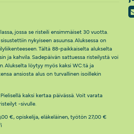
assa, jossa se risteili ensimmäiset 30 vuotta.
 sisustettiin nykyiseen asuunsa. Aluksessa on
eilyliikenteeseen. Tältä 88-paikkaiselta alukselta
sin ja kahvila. Sadepäivän sattuessa risteilystä voi
en. Alukselta löytyy myös kaksi WC:tä ja
sa ansiosta alus on turvallinen isoillekin
ielisellä kaksi kertaa päivässä. Voit varata
isteilyt -sivulle.
0,00 €, opiskelija, eläkeläinen, työtön 27,00 €
i