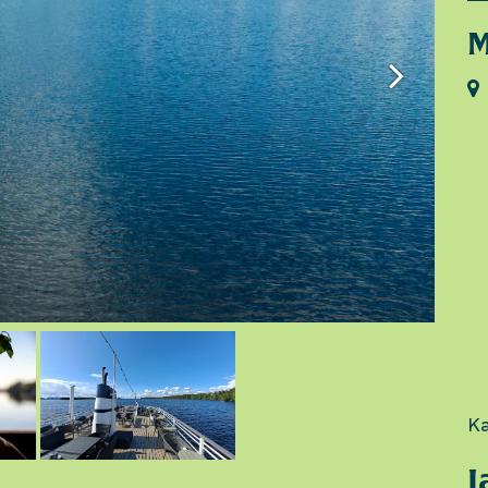
M
Ka
J