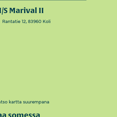
/S Marival II
Rantatie 12, 83960 Koli
tso kartta suurempana
aa somessa