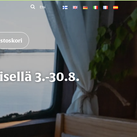
Etsi
stoskori
sellä 3.-30.8.