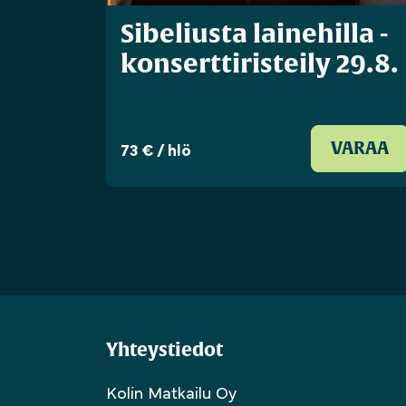
Sibeliusta lainehilla -
konserttiristeily 29.8.
73 € / hlö
VARAA
Yhteystiedot
Kolin Matkailu Oy