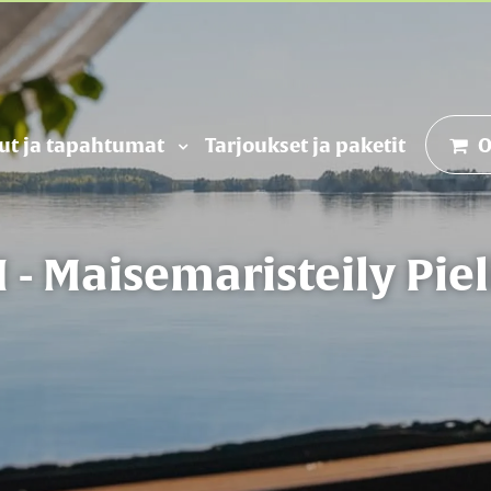
put ja tapahtumat
Tarjoukset ja paketit
O
I - Maisemaristeily Pieli