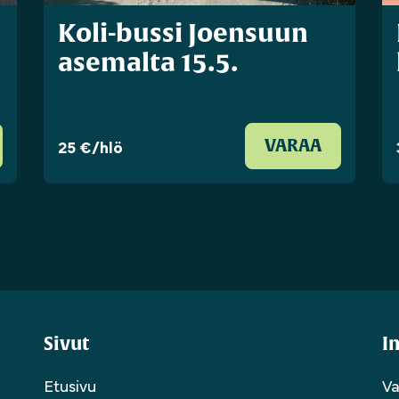
Koli-bussi Joensuun
asemalta 15.5.
25 €/hlö
VARAA
Sivut
I
Etusivu
Va