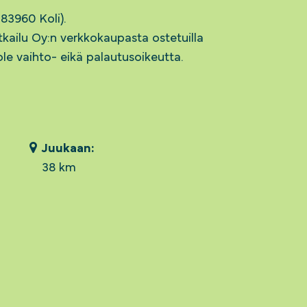
83960 Koli).
kailu Oy:n verkkokaupasta ostetuilla
i ole vaihto- eikä palautusoikeutta.
Juukaan:
38 km