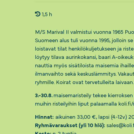
1,5 h
M/S Marival II valmistui vuonna 1965 Puol
Suomeen alus tuli vuonna 1995, jolloin se
loistavat tilat henkilökuljetukseen ja rist
löytyy tilava aurinkokansi, baari A-oikeuk
nauttia myös sisätiloista maisemia ihaill
ilmanvaihto sekä keskuslämmitys. Vakauten
ryhmille. Koirat ovat tervetulleita laivaan.
3.-30.8.
maisemaristeily tekee kierroksen P
muihin risteilyihin liput palaamalla koli.fi/r
Hinnat:
aikuinen 33,00 €, lapsi (4.-12v.) 2
Ryhmävaraukset (yli 10 hlö):
sales@koli.f
Kesto:
n. 2 tuntia